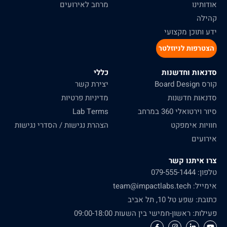
אודותינו
מרחב לאירועים
קהילה
ידע ותוכן מקצועי
הצטרפות לניוזלטר
סדנאות וחדשנות
כללי
קורס Board Design
יצירת קשר
סדנאות חדשנות
מדיניות פרטיות
סיור וירטואלי 360 במרחב
Lab Terms
חוויות אימפקט
הצהרת נגישות / הסדרי נגישות
אירועים
צרו איתנו קשר
טלפון: 079-555-1444
אימייל: team@impactlabs.tech
כתובת: שפע טל 10, תל אביב
פעילות: ראשון-חמישי בין השעות 09:00-18:00
F
I
L
Y