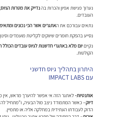
נערוך פגישת אפיון והכרות בה
נדייק את מטרות הגיוס,
העובדים.
נתאים עבורכם את ה
אתגרים אשר הכי נכונים ומתאימ
נסייע בהפקת חומרים שיווקים לקליטת מועמדים וסינון 
נקיים
יום מלא באתגרי חדשנות לגיוס עובדים הכולל רא
הקולטות.
היתרון בתהליך גיוס חדשני
עם IMPACT LABS
אותנטיות-
לאתגר הזה אי אפשר להיערך מראש, אין מ
דיוק
– כאשר המתמודד ניצב מול הבעיה, ו"מתחיל לה
הדוק לעבודתו העתידית במחלקה אליה או מתמיין.
איכות
– דרך המתודה של פתרון אתגר טכנולוגי, ניתן