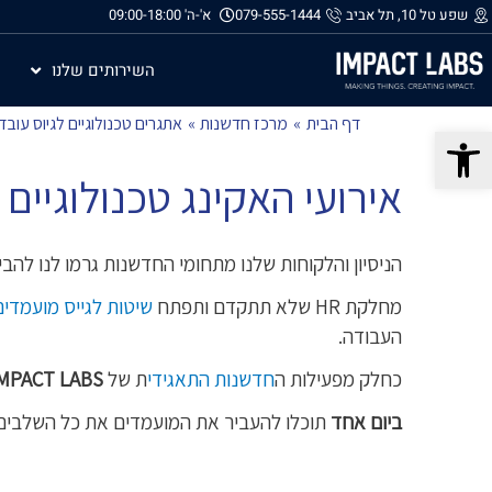
שפע טל 10, תל אביב
079-555-1444
א'-ה' 09:00-18:00
השירותים שלנו
דף הבית
מרכז חדשנות
אתגרים טכנולוגיים לגיוס עובד
פתח סרגל נגישות
אירועי האקינג טכנולוגיים
הניסיון והלקוחות שלנו מתחומי החדשנות גרמו לנו ל
מחלקת HR שלא תתקדם ותפתח
שיטות לגייס מועמדים
העבודה.
כחלק מפעילות ה
חדשנות התאגידי
ת של
MPACT LABS
ביום אחד
תוכלו להעביר את המועמדים את כל השלבים 