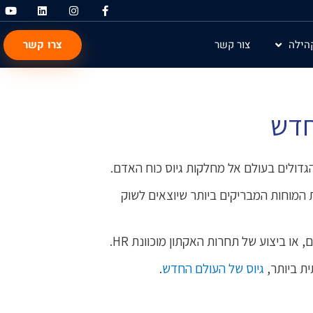
Y
L
I
F
o
i
n
a
u
n
s
c
t
k
t
e
צרו קשר
הילה
צור קשר
u
e
a
b
b
d
g
o
e
i
r
o
n
a
k
m
-
f
חדש
גדולים בעולם אל מחלקות גיוס כוח האדם.
המוחות המבריקים ביותר שיוצאים לשוק
או ביצוע של תחרות האקתון מוכוונת HR.
ית ביותר,
גיוס של העולם החדש
.