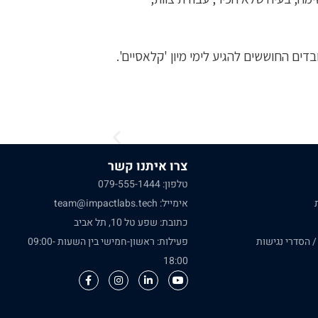
ים החוששים להגיע לימי מיון 'קלאסיים'.
צרו איתנו קשר
טלפון: 079-555-1444
אימייל: team@impactlabs.tech
כתובת: שפע טל 10, תל אביב
 הסדרי נגישות
פעילות: ראשון-חמישי בין השעות 09:00-
18:00
F
I
L
Y
a
n
i
o
c
s
n
u
e
t
k
t
b
a
e
u